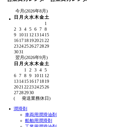
今月(2026年8月)
日
月
火
水
木
金
土
1
2
3
4
5
6
7
8
9
10
11
12
13
14
15
16
17
18
19
20
21
22
23
24
25
26
27
28
29
30
31
翌月(2026年9月)
日
月
火
水
木
金
土
1
2
3
4
5
6
7
8
9
10
11
12
13
14
15
16
17
18
19
20
21
22
23
24
25
26
27
28
29
30
(
発送業務休日)
潤滑剤
車両用潤滑油剤
船舶用潤滑剤
工業用潤滑油剤