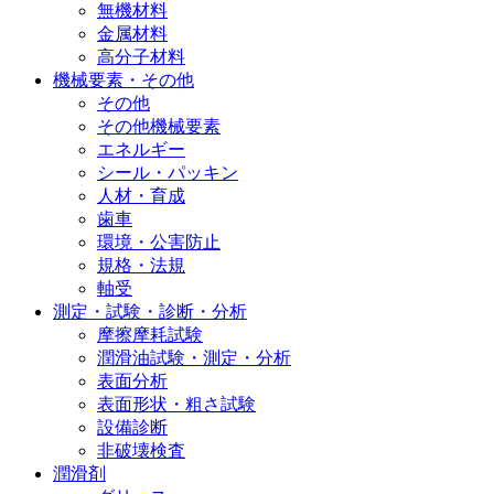
無機材料
金属材料
高分子材料
機械要素・その他
その他
その他機械要素
エネルギー
シール・パッキン
人材・育成
歯車
環境・公害防止
規格・法規
軸受
測定・試験・診断・分析
摩擦摩耗試験
潤滑油試験・測定・分析
表面分析
表面形状・粗さ試験
設備診断
非破壊検査
潤滑剤