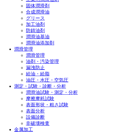
固体潤滑剤
合成潤滑油
グリース
加工油剤
防錆油剤
潤滑油基油
潤滑油添加剤
潤滑管理
潤滑管理
油剤・汚染管理
漏洩防止
給油・給脂
油圧・水圧・空気圧
測定・試験・診断・分析
潤滑油試験・測定・分析
摩擦摩耗試験
表面形状・粗さ試験
表面分析
設備診断
非破壊検査
金属加工