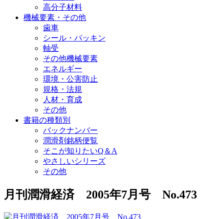
高分子材料
機械要素・その他
歯車
シール・パッキン
軸受
その他機械要素
エネルギー
環境・公害防止
規格・法規
人材・育成
その他
書籍の種類別
バックナンバー
潤滑剤銘柄便覧
そこが知りたいQ＆A
やさしいシリーズ
その他
月刊潤滑経済 2005年7月号 No.473