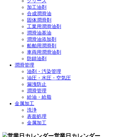
グリース
加工油剤
合成潤滑油
固体潤滑剤
工業用潤滑油剤
潤滑油基油
潤滑油添加剤
船舶用潤滑剤
車両用潤滑油剤
防錆油剤
潤滑管理
油剤・汚染管理
油圧・水圧・空気圧
漏洩防止
潤滑管理
給油・給脂
金属加工
洗浄
表面処理
金属加工
営業日カレンダー