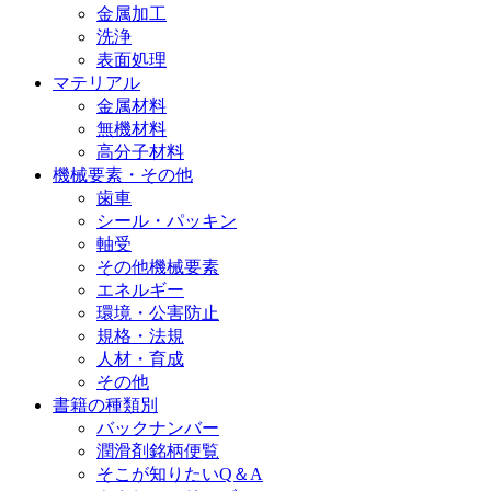
金属加工
洗浄
表面処理
マテリアル
金属材料
無機材料
高分子材料
機械要素・その他
歯車
シール・パッキン
軸受
その他機械要素
エネルギー
環境・公害防止
規格・法規
人材・育成
その他
書籍の種類別
バックナンバー
潤滑剤銘柄便覧
そこが知りたいQ＆A