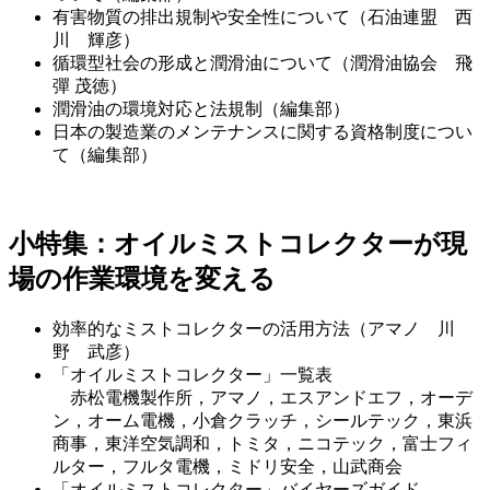
有害物質の排出規制や安全性について（石油連盟 西
川 輝彦）
循環型社会の形成と潤滑油について（潤滑油協会 飛
彈 茂徳）
潤滑油の環境対応と法規制（編集部）
日本の製造業のメンテナンスに関する資格制度につい
て（編集部）
小特集：オイルミストコレクターが現
場の作業環境を変える
効率的なミストコレクターの活用方法（アマノ 川
野 武彦）
「オイルミストコレクター」一覧表
赤松電機製作所，アマノ，エスアンドエフ，オーデ
ン，オーム電機，小倉クラッチ，シールテック，東浜
商事，東洋空気調和，トミタ，ニコテック，富士フィ
ルター，フルタ電機，ミドリ安全，山武商会
「オイルミストコレクター」バイヤーズガイド