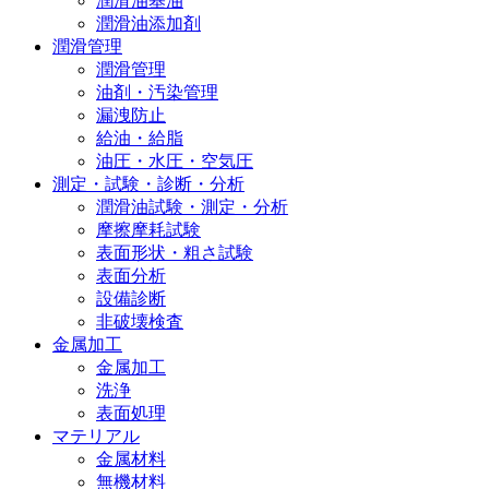
潤滑油基油
潤滑油添加剤
潤滑管理
潤滑管理
油剤・汚染管理
漏洩防止
給油・給脂
油圧・水圧・空気圧
測定・試験・診断・分析
潤滑油試験・測定・分析
摩擦摩耗試験
表面形状・粗さ試験
表面分析
設備診断
非破壊検査
金属加工
金属加工
洗浄
表面処理
マテリアル
金属材料
無機材料