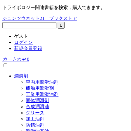
トライボロジー関連書籍を検索，購入できます。
ジュンツウネット21 ブックストア
ゲスト
ログイン
新規会員登録
カートの中
0
潤滑剤
車両用潤滑油剤
船舶用潤滑剤
工業用潤滑油剤
固体潤滑剤
合成潤滑油
グリース
加工油剤
防錆油剤