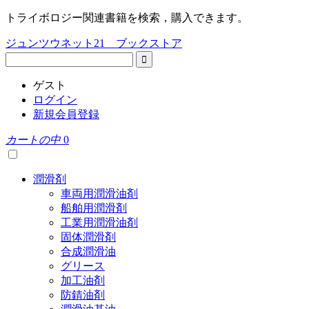
トライボロジー関連書籍を検索，購入できます。
ジュンツウネット21 ブックストア
ゲスト
ログイン
新規会員登録
カートの中
0
潤滑剤
車両用潤滑油剤
船舶用潤滑剤
工業用潤滑油剤
固体潤滑剤
合成潤滑油
グリース
加工油剤
防錆油剤