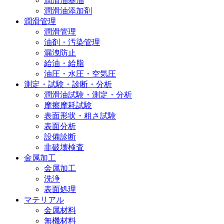
潤滑油基油
潤滑油添加剤
潤滑管理
潤滑管理
油剤・汚染管理
漏洩防止
給油・給脂
油圧・水圧・空気圧
測定・試験・診断・分析
潤滑油試験・測定・分析
摩擦摩耗試験
表面形状・粗さ試験
表面分析
設備診断
非破壊検査
金属加工
金属加工
洗浄
表面処理
マテリアル
金属材料
無機材料