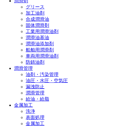
潤滑剤
グリース
加工油剤
合成潤滑油
固体潤滑剤
工業用潤滑油剤
潤滑油基油
潤滑油添加剤
船舶用潤滑剤
車両用潤滑油剤
防錆油剤
潤滑管理
油剤・汚染管理
油圧・水圧・空気圧
漏洩防止
潤滑管理
給油・給脂
金属加工
洗浄
表面処理
金属加工