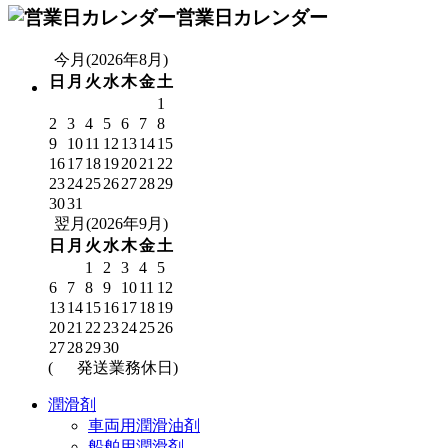
営業日カレンダー
今月(2026年8月)
日
月
火
水
木
金
土
1
2
3
4
5
6
7
8
9
10
11
12
13
14
15
16
17
18
19
20
21
22
23
24
25
26
27
28
29
30
31
翌月(2026年9月)
日
月
火
水
木
金
土
1
2
3
4
5
6
7
8
9
10
11
12
13
14
15
16
17
18
19
20
21
22
23
24
25
26
27
28
29
30
(
発送業務休日)
潤滑剤
車両用潤滑油剤
船舶用潤滑剤