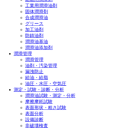
工業用潤滑油剤
固体潤滑剤
合成潤滑油
グリース
加工油剤
防錆油剤
潤滑油基油
潤滑油添加剤
潤滑管理
潤滑管理
油剤・汚染管理
漏洩防止
給油・給脂
油圧・水圧・空気圧
測定・試験・診断・分析
潤滑油試験・測定・分析
摩擦摩耗試験
表面形状・粗さ試験
表面分析
設備診断
非破壊検査