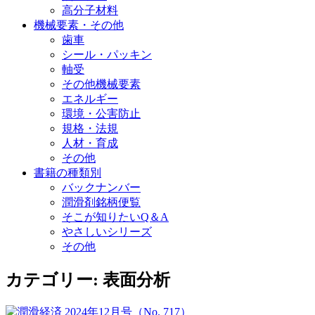
高分子材料
機械要素・その他
歯車
シール・パッキン
軸受
その他機械要素
エネルギー
環境・公害防止
規格・法規
人材・育成
その他
書籍の種類別
バックナンバー
潤滑剤銘柄便覧
そこが知りたいQ＆A
やさしいシリーズ
その他
カテゴリー:
表面分析