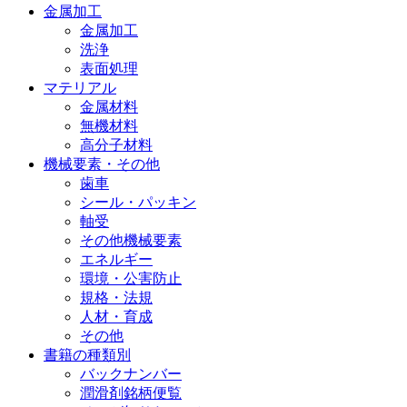
金属加工
金属加工
洗浄
表面処理
マテリアル
金属材料
無機材料
高分子材料
機械要素・その他
歯車
シール・パッキン
軸受
その他機械要素
エネルギー
環境・公害防止
規格・法規
人材・育成
その他
書籍の種類別
バックナンバー
潤滑剤銘柄便覧