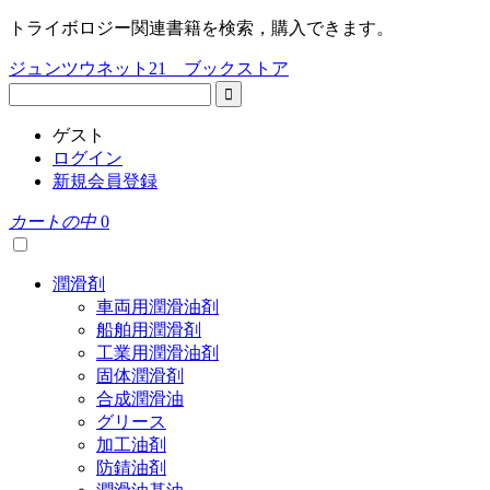
トライボロジー関連書籍を検索，購入できます。
ジュンツウネット21 ブックストア
ゲスト
ログイン
新規会員登録
カートの中
0
潤滑剤
車両用潤滑油剤
船舶用潤滑剤
工業用潤滑油剤
固体潤滑剤
合成潤滑油
グリース
加工油剤
防錆油剤