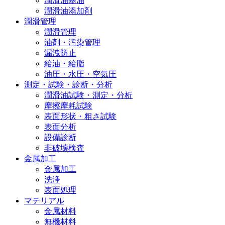
潤滑油基油
潤滑油添加剤
潤滑管理
潤滑管理
油剤・汚染管理
漏洩防止
給油・給脂
油圧・水圧・空気圧
測定・試験・診断・分析
潤滑油試験・測定・分析
摩擦摩耗試験
表面形状・粗さ試験
表面分析
設備診断
非破壊検査
金属加工
金属加工
洗浄
表面処理
マテリアル
金属材料
無機材料