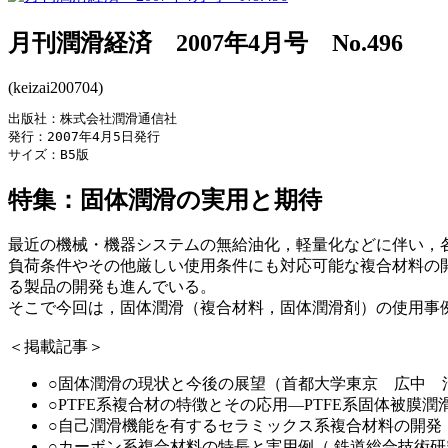
月刊潤滑経済 2007年4月号 No.496
(keizai200704)
出版社：株式会社潤滑通信社

発行：2007年4月5日発行

サイズ：B5版
特集：固体潤滑の実用と期待
最近の機械・機器システムの無給油化，軽量化などに伴い，
負荷条件やその他厳しい使用条件にも対応可能な複合材料の
る製品の開発も進んでいる。
そこで今回は，固体潤滑（複合材料，固体潤滑剤）の使用事
＜掲載記事＞
○固体潤滑の現状と今後の展望（首都大学東京 広中 
○PTFE系複合材の特徴とその応用―PTFE系固体被膜
○自己潤滑機能を有するセラミックス系複合材料の開発
○カーボン系複合材料の特長と実用例（ 鉄道総合技術