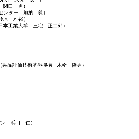
 関口 勇）
術センター 加納 眞）
鈴木 雅裕）
日本工業大学 三宅 正二郎）
（製品評価技術基盤機構 木幡 隆男）
グサ ジャパン 浜口 仁）