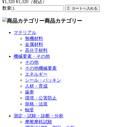
¥1,320
¥1,320
（税込）
数量
商品カテゴリー
マテリアル
無機材料
金属材料
高分子材料
機械要素・その他
その他
その他機械要素
エネルギー
シール・パッキン
人材・育成
歯車
環境・公害防止
規格・法規
軸受
測定・試験・診断・分析
摩擦摩耗試験