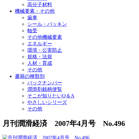
高分子材料
機械要素・その他
歯車
シール・パッキン
軸受
その他機械要素
エネルギー
環境・公害防止
規格・法規
人材・育成
その他
書籍の種類別
バックナンバー
潤滑剤銘柄便覧
そこが知りたいQ＆A
やさしいシリーズ
その他
月刊潤滑経済 2007年4月号 No.496