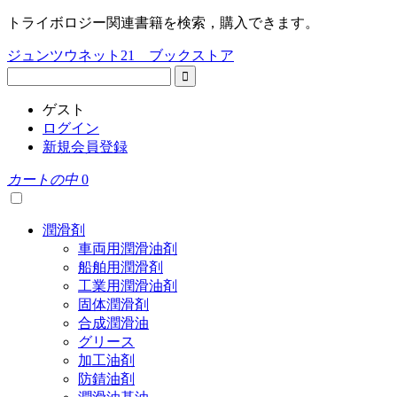
トライボロジー関連書籍を検索，購入できます。
ジュンツウネット21 ブックストア
ゲスト
ログイン
新規会員登録
カートの中
0
潤滑剤
車両用潤滑油剤
船舶用潤滑剤
工業用潤滑油剤
固体潤滑剤
合成潤滑油
グリース
加工油剤
防錆油剤