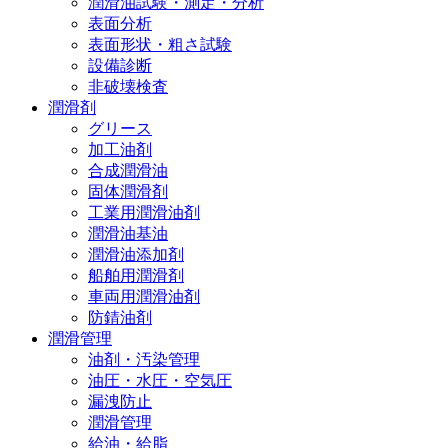
潤滑油試験・測定・分析
表面分析
表面形状・粗さ試験
設備診断
非破壊検査
潤滑剤
グリース
加工油剤
合成潤滑油
固体潤滑剤
工業用潤滑油剤
潤滑油基油
潤滑油添加剤
船舶用潤滑剤
車両用潤滑油剤
防錆油剤
潤滑管理
油剤・汚染管理
油圧・水圧・空気圧
漏洩防止
潤滑管理
給油・給脂