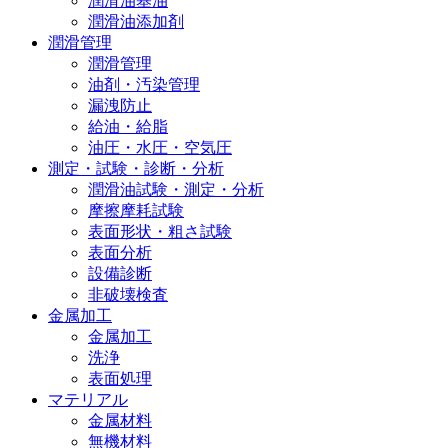
潤滑油基油
潤滑油添加剤
潤滑管理
潤滑管理
油剤・汚染管理
漏洩防止
給油・給脂
油圧・水圧・空気圧
測定・試験・診断・分析
潤滑油試験・測定・分析
摩擦摩耗試験
表面形状・粗さ試験
表面分析
設備診断
非破壊検査
金属加工
金属加工
洗浄
表面処理
マテリアル
金属材料
無機材料