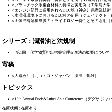
○プラスチック系複合材料の特徴と実用例（工学院大学
○エンジン部品に適用されるDLC膜（神奈川県産業技
○水潤滑環境下におけるDLC膜の応用（ジェイテクト 
○固体潤滑剤積層膜のトライボロジー特性とその応用（
シリーズ：潤滑油と法規制
―第1回―化学物質排出把握管理促進法の概要について
寄稿
○人造石油（元ゴトコ・ジャパン 澁澤 郁雄）
トピックス
○13th Annual Fuels&Lubes Asia Conference（デ
在庫状態 : 在庫有り