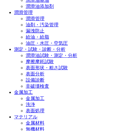
潤滑油基油
潤滑油添加剤
潤滑管理
潤滑管理
油剤・汚染管理
漏洩防止
給油・給脂
油圧・水圧・空気圧
測定・試験・診断・分析
潤滑油試験・測定・分析
摩擦摩耗試験
表面形状・粗さ試験
表面分析
設備診断
非破壊検査
金属加工
金属加工
洗浄
表面処理
マテリアル
金属材料
無機材料