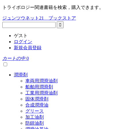
トライボロジー関連書籍を検索，購入できます。
ジュンツウネット21 ブックストア
ゲスト
ログイン
新規会員登録
カートの中
0
潤滑剤
車両用潤滑油剤
船舶用潤滑剤
工業用潤滑油剤
固体潤滑剤
合成潤滑油
グリース
加工油剤
防錆油剤