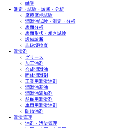
軸受
測定・試験・診断・分析
摩擦摩耗試験
潤滑油試験・測定・分析
表面分析
表面形状・粗さ試験
設備診断
非破壊検査
潤滑剤
グリース
加工油剤
合成潤滑油
固体潤滑剤
工業用潤滑油剤
潤滑油基油
潤滑油添加剤
船舶用潤滑剤
車両用潤滑油剤
防錆油剤
潤滑管理
油剤・汚染管理