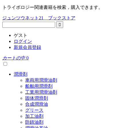
トライボロジー関連書籍を検索，購入できます。
ジュンツウネット21 ブックストア
ゲスト
ログイン
新規会員登録
カートの中
0
潤滑剤
車両用潤滑油剤
船舶用潤滑剤
工業用潤滑油剤
固体潤滑剤
合成潤滑油
グリース
加工油剤
防錆油剤