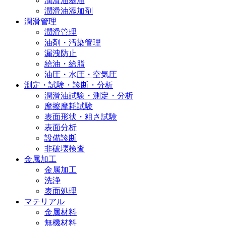
潤滑油基油
潤滑油添加剤
潤滑管理
潤滑管理
油剤・汚染管理
漏洩防止
給油・給脂
油圧・水圧・空気圧
測定・試験・診断・分析
潤滑油試験・測定・分析
摩擦摩耗試験
表面形状・粗さ試験
表面分析
設備診断
非破壊検査
金属加工
金属加工
洗浄
表面処理
マテリアル
金属材料
無機材料