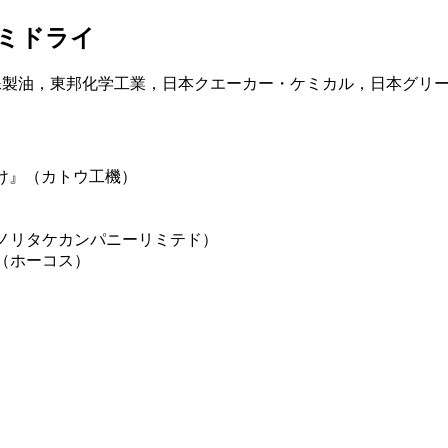
セミドライ
殊製油，東邦化学工業，日本クエーカー・ケミカル，日本グリ
け』（カトウ工機）
ノリタケカンパニーリミテド）
（ホーコス）