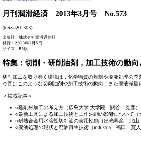
月刊潤滑経済 2013年3月号 No.573
(keizai201303)
出版社：株式会社潤滑通信社

発行：2013年3月5日

サイズ：B5版
特集：切削・研削油剤，加工技術の動向
切削加工を取り巻く環境は，化学物質の規制や廃液処理の問
今回はこのような切削油剤や加工技術の動向，また廃液減量
＜掲載記事＞
○難削材加工の考え方（広島大学 大学院 關谷 克彦）
○最新工具による加工技術と工作油剤の影響について（
○耐熱合金用水溶性切削油の実用性能（出光興産 北山
○廃油処理の現状と廃油再生技術（industria 福田 寛