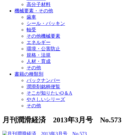
高分子材料
機械要素・その他
歯車
シール・パッキン
軸受
その他機械要素
エネルギー
環境・公害防止
規格・法規
人材・育成
その他
書籍の種類別
バックナンバー
潤滑剤銘柄便覧
そこが知りたいQ＆A
やさしいシリーズ
その他
月刊潤滑経済 2013年3月号 No.573