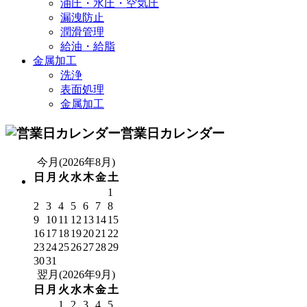
油圧・水圧・空気圧
漏洩防止
潤滑管理
給油・給脂
金属加工
洗浄
表面処理
金属加工
営業日カレンダー
今月(2026年8月)
日
月
火
水
木
金
土
1
2
3
4
5
6
7
8
9
10
11
12
13
14
15
16
17
18
19
20
21
22
23
24
25
26
27
28
29
30
31
翌月(2026年9月)
日
月
火
水
木
金
土
1
2
3
4
5