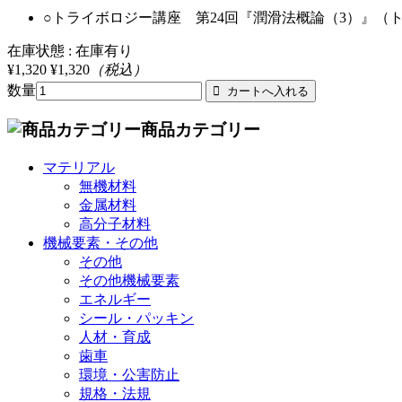
○トライボロジー講座 第24回『潤滑法概論（3）』（
在庫状態 : 在庫有り
¥1,320
¥1,320
（税込）
数量
商品カテゴリー
マテリアル
無機材料
金属材料
高分子材料
機械要素・その他
その他
その他機械要素
エネルギー
シール・パッキン
人材・育成
歯車
環境・公害防止
規格・法規