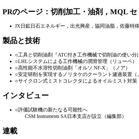
PRのページ：切削加工・油剤，MQL 
JX日鉱日石エネルギー，出光興産，協同油脂，佐藤特
製品と技術
○工具と切削油剤『ATC付き工作機械で切削油の使い分
○LHLシステムによる工作機械の潤滑管理（リューベ）
○高性能不水溶性切削油剤「オルソ NF-X」（ノア）
○安定研削を実現するノリタケのクーラント濾過装置（
○サイクロン式ミストコレクタによるオイルミスト対策
インタビュー
○評価試験機の新たなる可能性へ
CSM Instruments SA日本支店が設立（編集部）
連載