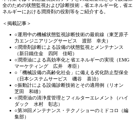
全のための状態監視および診断技術，省エネルギー化，省エ
ネルギーにおける潤滑剤の役割等をご紹介する。
＜掲載記事＞
○運用中の機械状態監視診断技術の最前線（東芝原子
力エンジニアリングサービス 渡部 幸夫）
○潤滑剤診断による設備の状態監視とメンテナンス
（新日鐵住金 四阿 佳昭）
○潤滑油による高効率化と省エネルギーの実現（EMG
マーケティング 広井 孝臣）
○「機械設備の高齢化社会」に備える劣化防止型保全
（日本システムサービス 磯谷 喜治）
○振動計による設備診断技術とその適用例（リオン
芝田 和雄）
○潤滑油の清浄度管理とフィルターエレメント（ハイ
ダック 水村 彰志）
○第38回メンテナンス・テクノショーのミドコロ（編
集部）