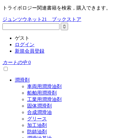
トライボロジー関連書籍を検索，購入できます。
ジュンツウネット21 ブックストア
ゲスト
ログイン
新規会員登録
カートの中
0
潤滑剤
車両用潤滑油剤
船舶用潤滑剤
工業用潤滑油剤
固体潤滑剤
合成潤滑油
グリース
加工油剤
防錆油剤