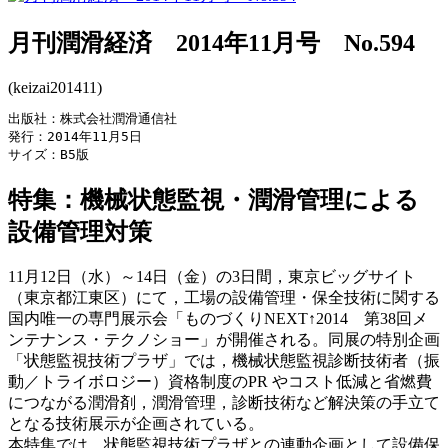
月刊潤滑経済 2014年11月号 No.594
(keizai201411)
出版社：株式会社潤滑通信社

発行：2014年11月5日

サイズ：B5版
特集：機械状態監視・潤滑管理による
設備管理対策
11月12日（水）～14日（金）の3日間，東京ビッグサイト
（東京都江東区）にて，工場の設備管理・保全技術に関する
国内唯一の専門展示会「ものづくりNEXT↑2014 第38回メ
ンテナンス・テクノショー」が開催される。同展の特別企画
「状態監視技術プラザ」では，機械状態監視診断技術者（振
動／トライボロジー）資格制度のPR やコスト低減と省燃費
につながる潤滑剤，潤滑管理，診断技術など解決策の手立て
となる技術展示が企画されている。
本特集では，状態監視技術プラザとの連動企画として設備保