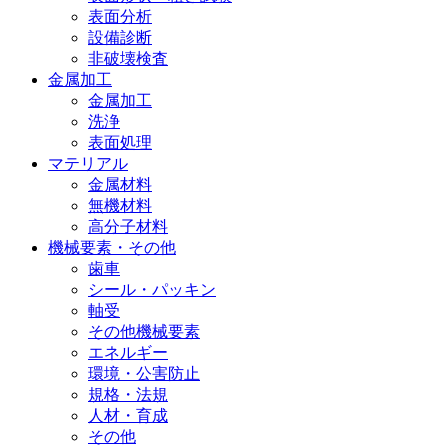
表面分析
設備診断
非破壊検査
金属加工
金属加工
洗浄
表面処理
マテリアル
金属材料
無機材料
高分子材料
機械要素・その他
歯車
シール・パッキン
軸受
その他機械要素
エネルギー
環境・公害防止
規格・法規
人材・育成
その他