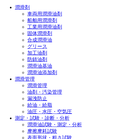
潤滑剤
車両用潤滑油剤
船舶用潤滑剤
工業用潤滑油剤
固体潤滑剤
合成潤滑油
グリース
加工油剤
防錆油剤
潤滑油基油
潤滑油添加剤
潤滑管理
潤滑管理
油剤・汚染管理
漏洩防止
給油・給脂
油圧・水圧・空気圧
測定・試験・診断・分析
潤滑油試験・測定・分析
摩擦摩耗試験
表面形状・粗さ試験