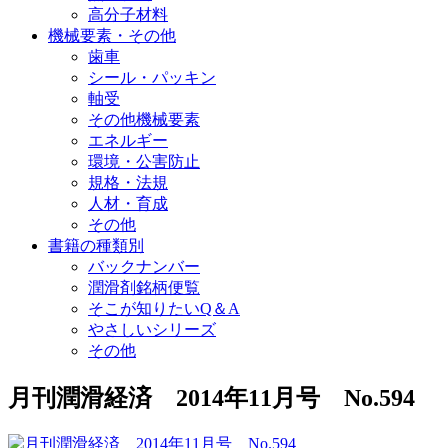
高分子材料
機械要素・その他
歯車
シール・パッキン
軸受
その他機械要素
エネルギー
環境・公害防止
規格・法規
人材・育成
その他
書籍の種類別
バックナンバー
潤滑剤銘柄便覧
そこが知りたいQ＆A
やさしいシリーズ
その他
月刊潤滑経済 2014年11月号 No.594