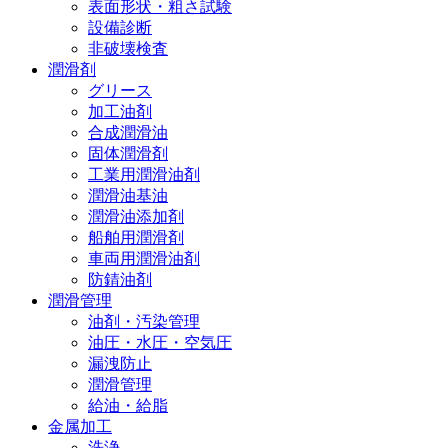
表面形状・粗さ試験
設備診断
非破壊検査
潤滑剤
グリース
加工油剤
合成潤滑油
固体潤滑剤
工業用潤滑油剤
潤滑油基油
潤滑油添加剤
船舶用潤滑剤
車両用潤滑油剤
防錆油剤
潤滑管理
油剤・汚染管理
油圧・水圧・空気圧
漏洩防止
潤滑管理
給油・給脂
金属加工
洗浄