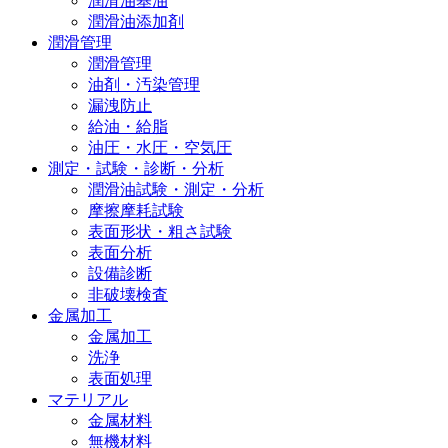
潤滑油基油
潤滑油添加剤
潤滑管理
潤滑管理
油剤・汚染管理
漏洩防止
給油・給脂
油圧・水圧・空気圧
測定・試験・診断・分析
潤滑油試験・測定・分析
摩擦摩耗試験
表面形状・粗さ試験
表面分析
設備診断
非破壊検査
金属加工
金属加工
洗浄
表面処理
マテリアル
金属材料
無機材料