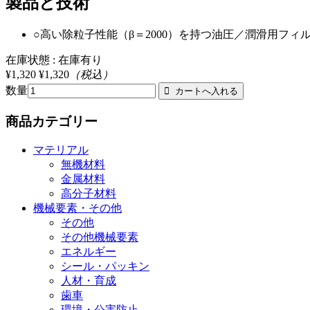
製品と技術
○高い除粒子性能（β＝2000）を持つ油圧／潤滑用フィ
在庫状態 : 在庫有り
¥1,320
¥1,320
（税込）
数量
商品カテゴリー
マテリアル
無機材料
金属材料
高分子材料
機械要素・その他
その他
その他機械要素
エネルギー
シール・パッキン
人材・育成
歯車
環境・公害防止