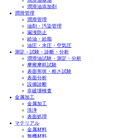
潤滑油基油
潤滑油添加剤
潤滑管理
潤滑管理
油剤・汚染管理
漏洩防止
給油・給脂
油圧・水圧・空気圧
測定・試験・診断・分析
潤滑油試験・測定・分析
摩擦摩耗試験
表面形状・粗さ試験
表面分析
設備診断
非破壊検査
金属加工
金属加工
洗浄
表面処理
マテリアル
金属材料
無機材料