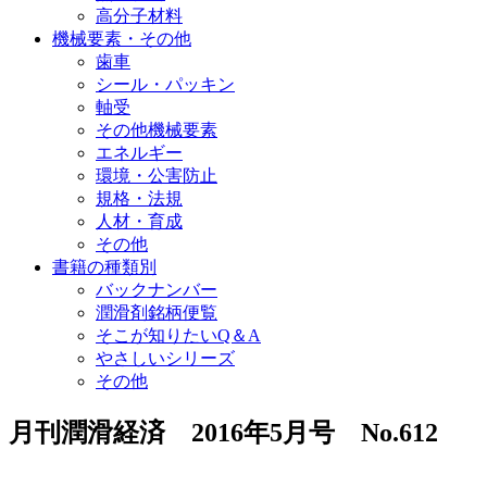
高分子材料
機械要素・その他
歯車
シール・パッキン
軸受
その他機械要素
エネルギー
環境・公害防止
規格・法規
人材・育成
その他
書籍の種類別
バックナンバー
潤滑剤銘柄便覧
そこが知りたいQ＆A
やさしいシリーズ
その他
月刊潤滑経済 2016年5月号 No.612