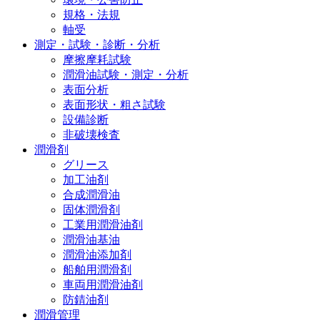
規格・法規
軸受
測定・試験・診断・分析
摩擦摩耗試験
潤滑油試験・測定・分析
表面分析
表面形状・粗さ試験
設備診断
非破壊検査
潤滑剤
グリース
加工油剤
合成潤滑油
固体潤滑剤
工業用潤滑油剤
潤滑油基油
潤滑油添加剤
船舶用潤滑剤
車両用潤滑油剤
防錆油剤
潤滑管理