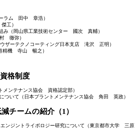
ォーラム 田中 章浩）
 傑工）
り組み（岡山県工業技術センター 國次 真輔）
田村 徹弥）
ハウザーテクノコーティング日本支店 滝沢 正明）
神港精機 寺山 暢之）
資格制度
トメンテナンス協会 資格認定部）
t」の展開について（日本プラントメンテナンス協会 角田 英政）
低減チームの紹介（1）
けるエンジントライボロジー研究について（東京都市大学 三原