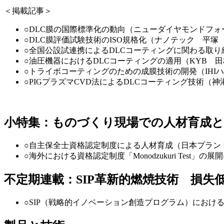
＜掲載記事＞
○DLC膜の国際標準化の動向（ニューダイヤモンドフ
○DLC膜評価試験技術のISO規格化（ナノテック 平塚
○全国公設試連携によるDLCコーティングに関わる取
○油圧機器におけるDLCコーティングの適用（KYB 
○トライボコーティングのための成膜技術の開発（IHI
○PIGプラズマCVD法によるDLCコーティング技術（
小特集：ものづくり現場での人材育成と
○自主保全士資格認定制度による人材育成（日本プラン
○海外における資格認定制度「Monodzukuri Tes
不定期連載：SIP革新的燃焼技術 損失
○SIP（戦略的イノベーション創造プログラム）にお