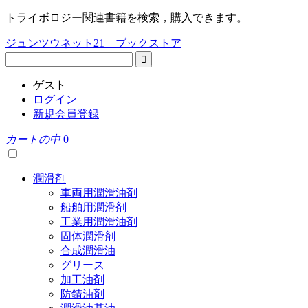
トライボロジー関連書籍を検索，購入できます。
ジュンツウネット21 ブックストア
ゲスト
ログイン
新規会員登録
カートの中
0
潤滑剤
車両用潤滑油剤
船舶用潤滑剤
工業用潤滑油剤
固体潤滑剤
合成潤滑油
グリース
加工油剤
防錆油剤