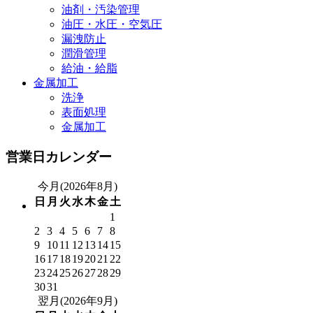
油剤・汚染管理
油圧・水圧・空気圧
漏洩防止
潤滑管理
給油・給脂
金属加工
洗浄
表面処理
金属加工
営業日カレンダー
今月(2026年8月)
日
月
火
水
木
金
土
1
2
3
4
5
6
7
8
9
10
11
12
13
14
15
16
17
18
19
20
21
22
23
24
25
26
27
28
29
30
31
翌月(2026年9月)