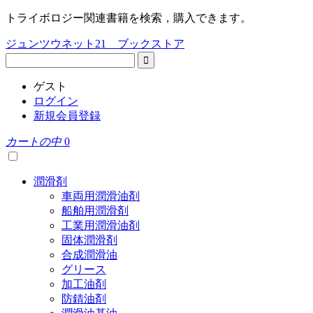
トライボロジー関連書籍を検索，購入できます。
ジュンツウネット21 ブックストア
ゲスト
ログイン
新規会員登録
カートの中
0
潤滑剤
車両用潤滑油剤
船舶用潤滑剤
工業用潤滑油剤
固体潤滑剤
合成潤滑油
グリース
加工油剤
防錆油剤