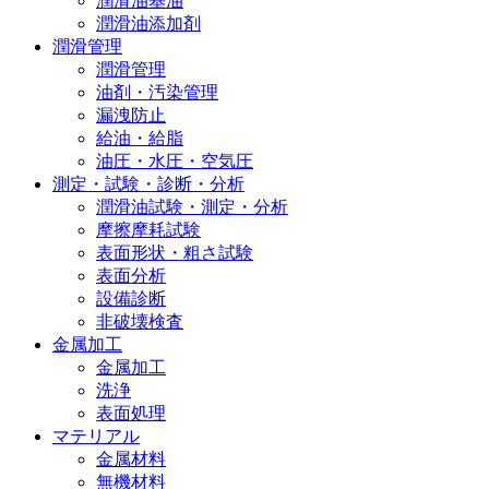
潤滑油基油
潤滑油添加剤
潤滑管理
潤滑管理
油剤・汚染管理
漏洩防止
給油・給脂
油圧・水圧・空気圧
測定・試験・診断・分析
潤滑油試験・測定・分析
摩擦摩耗試験
表面形状・粗さ試験
表面分析
設備診断
非破壊検査
金属加工
金属加工
洗浄
表面処理
マテリアル
金属材料
無機材料