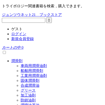
トライボロジー関連書籍を検索，購入できます。
ジュンツウネット21 ブックストア
ゲスト
ログイン
新規会員登録
カートの中
0
潤滑剤
車両用潤滑油剤
船舶用潤滑剤
工業用潤滑油剤
固体潤滑剤
合成潤滑油
グリース
加工油剤
防錆油剤