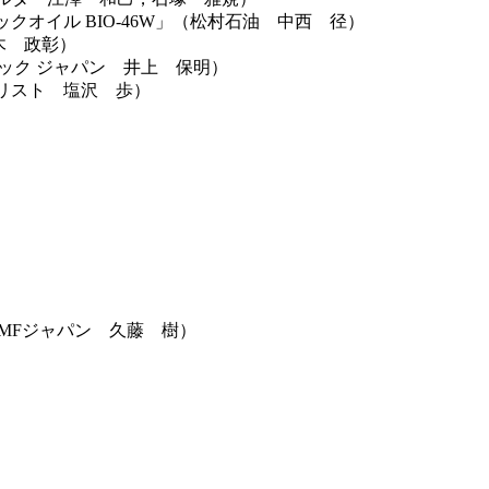
オイル BIO-46W」（松村石油 中西 径）
木 政彰）
ニック ジャパン 井上 保明）
リスト 塩沢 歩）
）
MFジャパン 久藤 樹）