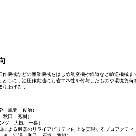
向
工作機械などの産業機械をはじめ航空機や鉄道など輸送機械ま
とともに，油圧作動油にも省エネ性を付与したものや環境負荷
取り上げる．
学 風間 俊治）
 秋田 秀樹）
カンツ 大槻 一喜）
による機器のリライアビリティ向上を実現するプロアクティブ・メン
マシンフィルタ 江澤 和己，石塚 雅規）