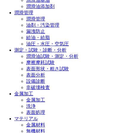
潤滑油基油
潤滑油添加剤
潤滑管理
潤滑管理
油剤・汚染管理
漏洩防止
給油・給脂
油圧・水圧・空気圧
測定・試験・診断・分析
潤滑油試験・測定・分析
摩擦摩耗試験
表面形状・粗さ試験
表面分析
設備診断
非破壊検査
金属加工
金属加工
洗浄
表面処理
マテリアル
金属材料
無機材料