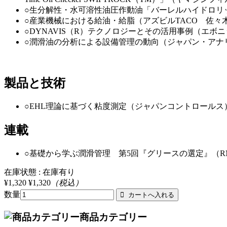
○生分解性・水可溶性油圧作動油「バーレルハイドロリック
○産業機械における給油・給脂（アズビルTACO 佐々
○DYNAVIS（R）テクノロジーとその活用事例（エボ
○潤滑油の分析による設備管理の動向（ジャパン・アナ
製品と技術
○EHL理論に基づく粘度測定（ジャパンコントロールス
連載
○基礎から学ぶ潤滑管理 第5回『グリースの選定』（R
在庫状態 : 在庫有り
¥1,320
¥1,320
（税込）
数量
商品カテゴリー