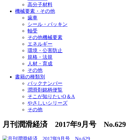
高分子材料
機械要素・その他
歯車
シール・パッキン
軸受
その他機械要素
エネルギー
環境・公害防止
規格・法規
人材・育成
その他
書籍の種類別
バックナンバー
潤滑剤銘柄便覧
そこが知りたいQ＆A
やさしいシリーズ
その他
月刊潤滑経済 2017年9月号 No.629