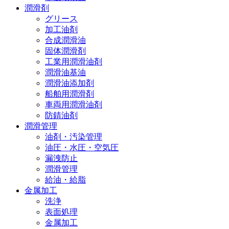
潤滑剤
グリース
加工油剤
合成潤滑油
固体潤滑剤
工業用潤滑油剤
潤滑油基油
潤滑油添加剤
船舶用潤滑剤
車両用潤滑油剤
防錆油剤
潤滑管理
油剤・汚染管理
油圧・水圧・空気圧
漏洩防止
潤滑管理
給油・給脂
金属加工
洗浄
表面処理
金属加工