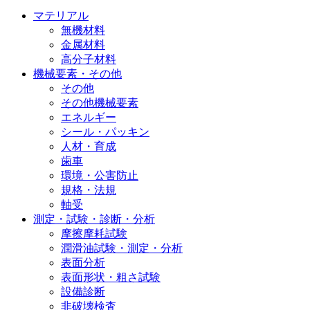
マテリアル
無機材料
金属材料
高分子材料
機械要素・その他
その他
その他機械要素
エネルギー
シール・パッキン
人材・育成
歯車
環境・公害防止
規格・法規
軸受
測定・試験・診断・分析
摩擦摩耗試験
潤滑油試験・測定・分析
表面分析
表面形状・粗さ試験
設備診断
非破壊検査