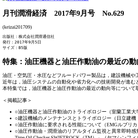
月刊潤滑経済 2017年9月号 No.629
(keizai201709)
出版社：株式会社潤滑通信社

発行：2017年9月5日

サイズ：B5版
特集：油圧機器と油圧作動油の最近の動
油圧・空気圧・水圧などフルードパワー製品は，建設機械や
近年は，油圧システムの自動化や省力化への技術開発が進む
本特集では，油圧機器と油圧作動油の最近の動向等について
＜掲載記事＞
○油圧機器と油圧作動油のトライボロジー（室蘭工業大
○建設機械のメンテナンスとトライボロジー（日立建機
○油圧作動油に要求される性能について（EMGルブリ
○油圧作動油・潤滑油のリアルタイム監視と異常即時感知
Time Oil Checker SWIFTROCK（TM）」（ヤ