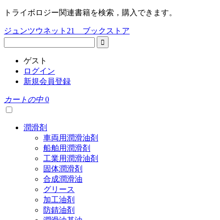
トライボロジー関連書籍を検索，購入できます。
ジュンツウネット21 ブックストア
ゲスト
ログイン
新規会員登録
カートの中
0
潤滑剤
車両用潤滑油剤
船舶用潤滑剤
工業用潤滑油剤
固体潤滑剤
合成潤滑油
グリース
加工油剤
防錆油剤