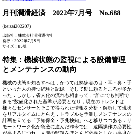
月刊潤滑経済 2022年7月号 No.688
(keizai202207)
出版社：株式会社潤滑通信社

発行：2022年7月5日

サイズ：B5版
特集：機械状態の監視による設備管理
とメンテナンスの動向
機械の状態を知るすべは，かつては熟練者の目・耳・鼻・手
といった人の持つ経験と記憶，そして勘に頼るところが多か
った．しかし，省人化の流れも相まって，“誰にでも判断で
きる”数値化された基準が必要となり，現在のトレンドは
様々なセンサーとそこで得られた情報を分析・解析して現状
をリアルタイムにとらえ，トラブルを予測しメンテナンスの
計画を立てる「予知保全・予兆検知」へと移りつつある．リ
モートワーク化が急激に進んだ昨今では，遠隔操作の必要性
が高まるにつれ，人間の監視をほとんど必要としない高度な