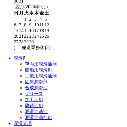
30
31
翌月(2026年9月)
日
月
火
水
木
金
土
1
2
3
4
5
6
7
8
9
10
11
12
13
14
15
16
17
18
19
20
21
22
23
24
25
26
27
28
29
30
(
発送業務休日)
潤滑剤
車両用潤滑油剤
船舶用潤滑剤
工業用潤滑油剤
固体潤滑剤
合成潤滑油
グリース
加工油剤
防錆油剤
潤滑油基油
潤滑油添加剤
潤滑管理