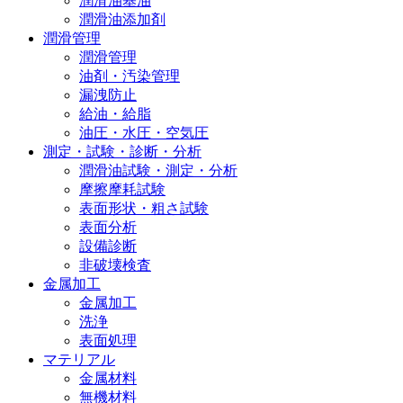
潤滑油基油
潤滑油添加剤
潤滑管理
潤滑管理
油剤・汚染管理
漏洩防止
給油・給脂
油圧・水圧・空気圧
測定・試験・診断・分析
潤滑油試験・測定・分析
摩擦摩耗試験
表面形状・粗さ試験
表面分析
設備診断
非破壊検査
金属加工
金属加工
洗浄
表面処理
マテリアル
金属材料
無機材料