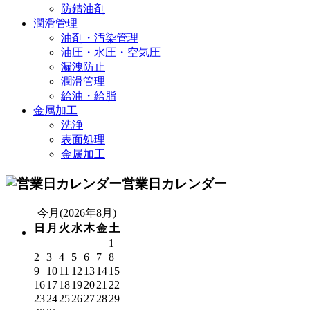
防錆油剤
潤滑管理
油剤・汚染管理
油圧・水圧・空気圧
漏洩防止
潤滑管理
給油・給脂
金属加工
洗浄
表面処理
金属加工
営業日カレンダー
今月(2026年8月)
日
月
火
水
木
金
土
1
2
3
4
5
6
7
8
9
10
11
12
13
14
15
16
17
18
19
20
21
22
23
24
25
26
27
28
29