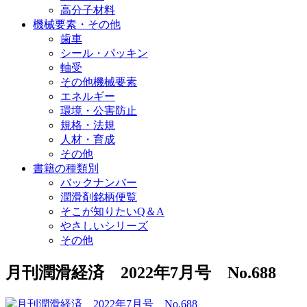
高分子材料
機械要素・その他
歯車
シール・パッキン
軸受
その他機械要素
エネルギー
環境・公害防止
規格・法規
人材・育成
その他
書籍の種類別
バックナンバー
潤滑剤銘柄便覧
そこが知りたいQ＆A
やさしいシリーズ
その他
月刊潤滑経済 2022年7月号 No.688