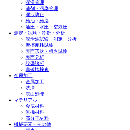
潤滑管理
油剤・汚染管理
漏洩防止
給油・給脂
油圧・水圧・空気圧
測定・試験・診断・分析
潤滑油試験・測定・分析
摩擦摩耗試験
表面形状・粗さ試験
表面分析
設備診断
非破壊検査
金属加工
金属加工
洗浄
表面処理
マテリアル
金属材料
無機材料
高分子材料
機械要素・その他