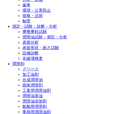
歯車
環境・公害防止
規格・法規
軸受
測定・試験・診断・分析
摩擦摩耗試験
潤滑油試験・測定・分析
表面分析
表面形状・粗さ試験
設備診断
非破壊検査
潤滑剤
グリース
加工油剤
合成潤滑油
固体潤滑剤
工業用潤滑油剤
潤滑油基油
潤滑油添加剤
船舶用潤滑剤
車両用潤滑油剤