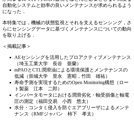
自動化システムと効率の良いメンテナンスが求められるよう
になった．
本特集では，機械の状態監視とそれを支えるセンシング，さ
らにセンシングデータに基づくメンテナンスについての動向
を取り上げる．
＜掲載記事＞
AEセンシングを活用したプロアクティブメンテナンス
（埼玉工業大学 長谷 亜蘭）
mPAOとCTL潤滑油による環境保護とメンテナンスの
低減（崇城大学 里永 憲昭，竹田 雄祐）
寿命予測を実現するためのOpen Monitoring構想（ロー
ト製薬 江本 二郎）
インバータモータにおける潤滑劣化・軸受損傷と軸電
圧の測定（福田交易 小西 悠太）
水分・コンタミ侵入を防ぐエアブリーザによるメンテ
ナンス（RMFジャパン 柿下 孝太）