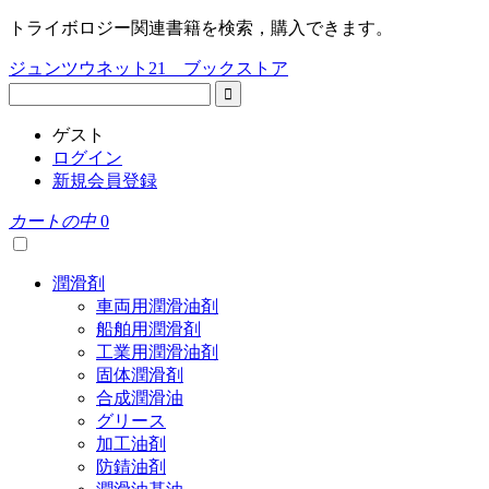
トライボロジー関連書籍を検索，購入できます。
ジュンツウネット21 ブックストア
ゲスト
ログイン
新規会員登録
カートの中
0
潤滑剤
車両用潤滑油剤
船舶用潤滑剤
工業用潤滑油剤
固体潤滑剤
合成潤滑油
グリース
加工油剤
防錆油剤