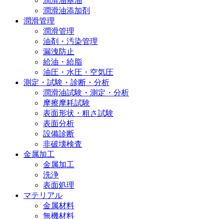
潤滑油基油
潤滑油添加剤
潤滑管理
潤滑管理
油剤・汚染管理
漏洩防止
給油・給脂
油圧・水圧・空気圧
測定・試験・診断・分析
潤滑油試験・測定・分析
摩擦摩耗試験
表面形状・粗さ試験
表面分析
設備診断
非破壊検査
金属加工
金属加工
洗浄
表面処理
マテリアル
金属材料
無機材料