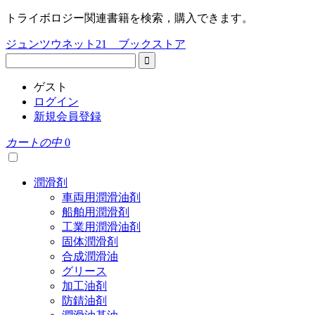
トライボロジー関連書籍を検索，購入できます。
ジュンツウネット21 ブックストア
ゲスト
ログイン
新規会員登録
カートの中
0
潤滑剤
車両用潤滑油剤
船舶用潤滑剤
工業用潤滑油剤
固体潤滑剤
合成潤滑油
グリース
加工油剤
防錆油剤