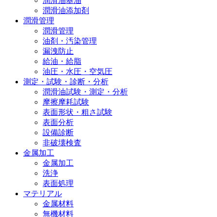
潤滑油基油
潤滑油添加剤
潤滑管理
潤滑管理
油剤・汚染管理
漏洩防止
給油・給脂
油圧・水圧・空気圧
測定・試験・診断・分析
潤滑油試験・測定・分析
摩擦摩耗試験
表面形状・粗さ試験
表面分析
設備診断
非破壊検査
金属加工
金属加工
洗浄
表面処理
マテリアル
金属材料
無機材料