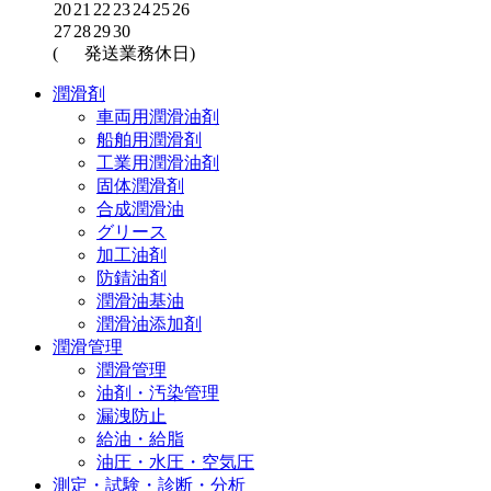
20
21
22
23
24
25
26
27
28
29
30
(
発送業務休日)
潤滑剤
車両用潤滑油剤
船舶用潤滑剤
工業用潤滑油剤
固体潤滑剤
合成潤滑油
グリース
加工油剤
防錆油剤
潤滑油基油
潤滑油添加剤
潤滑管理
潤滑管理
油剤・汚染管理
漏洩防止
給油・給脂
油圧・水圧・空気圧
測定・試験・診断・分析