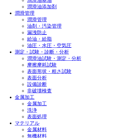
潤滑油基油
潤滑油添加剤
潤滑管理
潤滑管理
油剤・汚染管理
漏洩防止
給油・給脂
油圧・水圧・空気圧
測定・試験・診断・分析
潤滑油試験・測定・分析
摩擦摩耗試験
表面形状・粗さ試験
表面分析
設備診断
非破壊検査
金属加工
金属加工
洗浄
表面処理
マテリアル
金属材料
無機材料