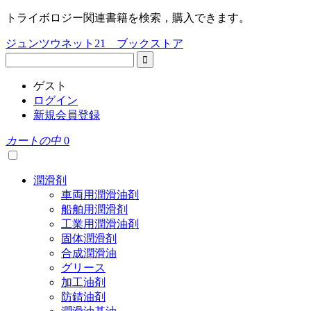
トライボロジー関連書籍を検索，購入できます。
ジュンツウネット21 ブックストア
ゲスト
ログイン
新規会員登録
カートの中
0
潤滑剤
車両用潤滑油剤
船舶用潤滑剤
工業用潤滑油剤
固体潤滑剤
合成潤滑油
グリース
加工油剤
防錆油剤