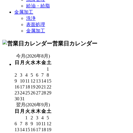
給油・給脂
金属加工
洗浄
表面処理
金属加工
営業日カレンダー
今月(2026年8月)
日
月
火
水
木
金
土
1
2
3
4
5
6
7
8
9
10
11
12
13
14
15
16
17
18
19
20
21
22
23
24
25
26
27
28
29
30
31
翌月(2026年9月)
日
月
火
水
木
金
土
1
2
3
4
5
6
7
8
9
10
11
12
13
14
15
16
17
18
19